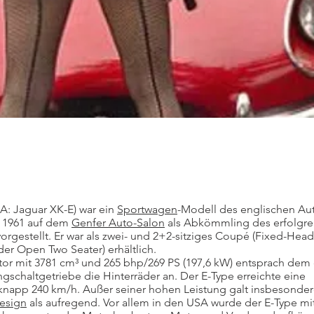
A: Jaguar XK-E) war ein
Sportwagen
-Modell des englischen Aut
z 1961 auf dem
Genfer Auto-Salon
als Abkömmling des erfolgre
orgestellt. Er war als zwei- und 2+2-sitziges Coupé (Fixed-Hea
der Open Two Seater) erhältlich.
or mit 3781 cm³ und 265 bhp/269 PS (197,6 kW) entsprach dem
gangschaltgetriebe die Hinterräder an. Der E-Type erreichte eine
napp 240 km/h. Außer seiner hohen Leistung galt insbesonder
esign
als aufregend. Vor allem in den USA wurde der E-Type mi