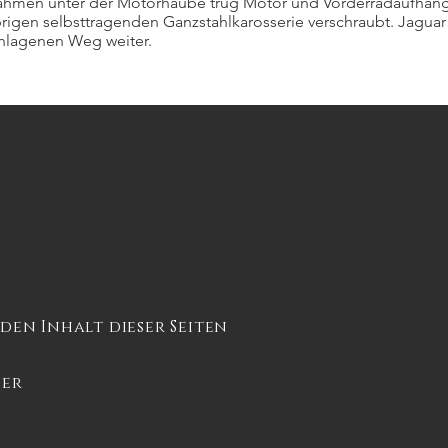
hrrahmen unter der Motorhaube trug Motor und Vorderradaufhän
brigen selbsttragenden Ganzstahlkarosserie verschraubt. Jagua
hlagenen Weg weiter.
en Inhalt dieser Seiten
uer