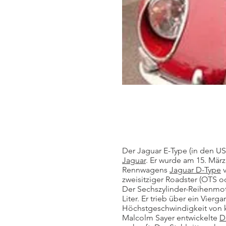
Der Jaguar E-Type (in den US
Jaguar
. Er wurde am 15. Mär
Rennwagens
Jaguar D-Type
v
zweisitziger Roadster (OTS o
Der Sechszylinder-Reihenmot
Liter. Er trieb über ein Vier
Höchstgeschwindigkeit von k
Malcolm Sayer entwickelte
D