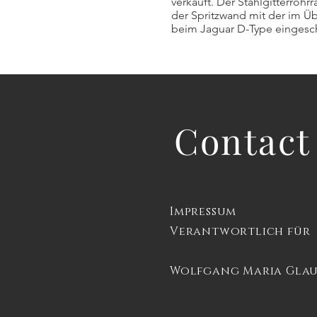
verkauft. Der Stahlgitterro
der Spritzwand mit der im Ü
beim Jaguar D-Type eingesc
Contact
Impressum
Verantwortlich für d
Wolfgang Maria Gla