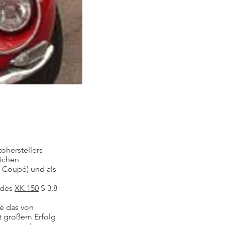
oherstellers
ichen
d Coupé) und als
 des
XK 150
S 3,8
e das von
t großem Erfolg